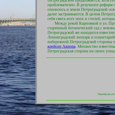
Петроградской продолжается, хотя се
проблематично. В результате реформ 
снизилось и земли Петроградской осв
далее застраиваются. В целом Петрогр
себя смесь всех эпох и стилей, которые
Между рекой Карповкой и ул. Проф
старинный ботанический сад с вековы
Петроградской же находится известн
Ленинградский зоопарк и планетарий 
набережной Петроградской стороны 
крейсер Аврора
. Множество известн
Петроградская сторона на своих улиц
Партнёрские рес