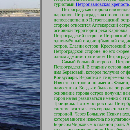
туристами
Петропавловская крепость
Петроградская сторона наименован
народное. Петроградская сторона пон
непосредственно Петроградский остр
стороне относится Аптекарский остро
основной территории река Карповка. 
Петроградский остров и Петровский о
одноимённый стадион(бывший стади
остров, Елагин остров, Крестовский о
Петроградской стороне, но это скоре
одном административном Петроградск
Самый большой остров на Петрогра
Петроградский. В старину остров име
имя Берёзовый, которое получил от 
Койвусаари. Вероятно в те времена бы
Известен остров и по имени - Фомин,
наместника. Когда-то было на острове
основание города остров получил наи
город начал развиваться именно с эти
Троицким. Потом остров стал Петерб
системе вся эта часть города стала и
стороной. Через Большую Невку нахо
которая многим известна по культово
Борисом Чирковым в главной роли. А 
году, с переименованием Петербурга 