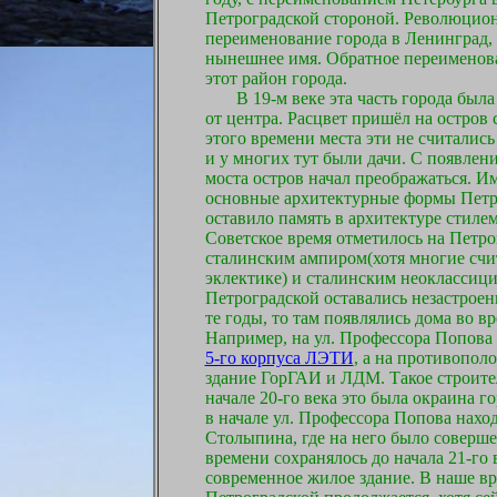
Петроградской стороной. Революцио
переименование города в Ленинград, 
нынешнее имя. Обратное переименова
этот район города.
В 19-м веке эта часть города была 
от центра. Расцвет пришёл на остров 
этого времени места эти не считали
и у многих тут были дачи. С появлен
моста остров начал преображаться. И
основные архитектурные формы Петро
оставило память в архитектуре стиле
Советское время отметилось на Петр
сталинским ампиром(хотя многие счит
эклектике) и сталинским неоклассици
Петроградской оставались незастрое
те годы, то там появлялись дома во 
Например, на ул. Профессора Попова 
5-го корпуса ЛЭТИ
, а на противопол
здание ГорГАИ и ЛДМ. Такое строител
начале 20-го века это была окраина г
в начале ул. Профессора Попова наход
Столыпина, где на него было соверше
времени сохранялось до начала 21-го в
современное жилое здание. В наше в