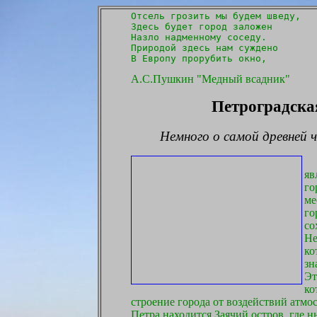
Отсель грозить мы будем шведу,

Здесь будет город заложен

Назло надменному соседу.

Природой здесь нам суждено

А.С.Пушкин "Медный всадник"
Петроградская
Немного о самой древней ч
Пе
яв
го
ме
го
со
Не
ко
зн
Эт
ко
строение города от воздействий атмо
Петра находится Заячий остров, где 